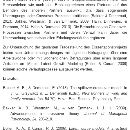
Stresserleben wie auch das Erholungserleben eines Partners auf das
Befinden des anderen Partners auswirkt, d.h. dass sogenannte
Übertragungs- oder Crossover-Prozesse stattfinden (Bakker & Demerouti,
2013; Bakker, Westman, & van Emmerik, 2009; Hahn, Binnewies, &
Dormann, 2014; Hahn & Dormann, 2013). Die Betrachtung von Crossover-
Prozessen zwischen Partnern und deren Verlauf kann dabei die
Untersuchung von individuellen Erholungsverläufen ergänzen.
Zur Untersuchung der geplanten Fragestellung des Dissertationsprojekts
bieten sich Untersuchungs-designs mit täglichen Befragungen über eine
Arbeitswoche oder mit wöchentlichen Befragungen über einen längeren
Zeitraum an. Mittels Latent Growth Modeling (Bollen & Curran, 2006)
können solche Verlaufsprozesse ausgewertet werden.
Literatur
Bakker, A. B., & Demerouti, E. (2013). The spillover-crossover model. In
J. G. Grzywacz & E. Demerouti (Eds.),
New frontiers in work and
family research
(pp. 54-70). Hove, East Sussex: Psychology Press.
Bakker, A. B., Westman, M., & van Emmerik, I. J. H. (2009).
Advancements in crossover theory.
Journal of Managerial
Psychology, 24
, 206-219.
Bollen, K. A., & Curran, P. J. (2006).
Latent curve models: A structural