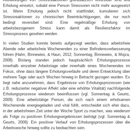
Erholung einsetzt, sobald eine Person Stressoren nicht mehr ausgesetzt
ist. Wenn Erholung jedoch nicht stattfindet, kumulieren sich
Stressreaktionen zu chronischen Beeinträchtigungen, die nur noch
bedingt reversibel sind. Eine regelmäßige Erholung von
arbeitsbezogenem Stress kann damit als Resilienzfaktor im
Stressprozess gesehen werden.
In vielen Studien konnte bereits aufgezeigt werden, dass arbeitsfreie
Abende oder arbeitsfreie Wochenenden zu einer Befindensverbesserung
führen (Hahn, Binnewies, & Haun, 2012; Sonnentag, Binnewies, & Mojza,
2008). Bislang standen jedoch hauptsächlich Erholungsprozesse
innerhalb einzelner Arbeitstage oder innerhalb eines Wochenendes im
Fokus, ohne dass längere Erholungsverläufe und deren Entwicklung über
mehrere Tage oder auch Wochen hinweg in Betracht gezogen wurden. Es
liegt nahe anzunehmen, dass Ergebnisse von Erholungsprozessen (wie
z.B. reduzierter negativer Affekt oder eine erhöhte Vitalität) nachfolgende
Erholungsprozesse wiederum beeinflussen (vgl. Sonnentag & Geurts,
2009). Eine arbeitstätige Person, die sich nach einem erholsamen
Wochenende energiegeladen und vital fühlt, entscheidet sich eher dazu,
in der arbeitsfreien Zeit unter der Woche Sport zu machen, was wiederum
als Folge zu positiven Erholungsergebnissen beiträgt (vgl. Sonnentag &
Geurts, 2009). Ein positiver Verlauf von Erholungsprozessen über die
Arbeitswoche hinweg sollte zu beobachten sein.