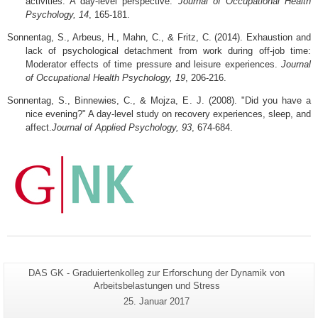
activities: A day-level perspective.
Journal of Occupational Health
Psychology, 14
, 165-181.
Sonnentag, S., Arbeus, H., Mahn, C., & Fritz, C. (2014). Exhaustion and
lack of psychological detachment from work during off-job time:
Moderator effects of time pressure and leisure experiences.
Journal
of Occupational Health Psychology, 19
, 206-216.
Sonnentag, S., Binnewies, C., & Mojza, E. J. (2008). "Did you have a
nice evening?" A day-level study on recovery experiences, sleep, and
affect.
Journal of Applied Psychology, 93
, 674-684.
Seiten-
DAS GK - Graduiertenkolleg zur Erforschung der Dynamik von
Zusätzliche
Name:
Arbeitsbelastungen und Stress
Informationen
Letzte
25. Januar 2017
zu
Aktualisierung: