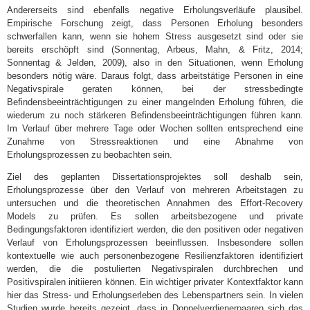
Andererseits sind ebenfalls negative Erholungsverläufe plausibel.
Empirische Forschung zeigt, dass Personen Erholung besonders
schwerfallen kann, wenn sie hohem Stress ausgesetzt sind oder sie
bereits erschöpft sind (Sonnentag, Arbeus, Mahn, & Fritz, 2014;
Sonnentag & Jelden, 2009), also in den Situationen, wenn Erholung
besonders nötig wäre. Daraus folgt, dass arbeitstätige Personen in eine
Negativspirale geraten können, bei der stressbedingte
Befindensbeeinträchtigungen zu einer mangelnden Erholung führen, die
wiederum zu noch stärkeren Befindensbeeinträchtigungen führen kann.
Im Verlauf über mehrere Tage oder Wochen sollten entsprechend eine
Zunahme von Stressreaktionen und eine Abnahme von
Erholungsprozessen zu beobachten sein.
Ziel des geplanten Dissertationsprojektes soll deshalb sein,
Erholungsprozesse über den Verlauf von mehreren Arbeitstagen zu
untersuchen und die theoretischen Annahmen des Effort-Recovery
Models zu prüfen. Es sollen arbeitsbezogene und private
Bedingungsfaktoren identifiziert werden, die den positiven oder negativen
Verlauf von Erholungsprozessen beeinflussen. Insbesondere sollen
kontextuelle wie auch personenbezogene Resilienzfaktoren identifiziert
werden, die die postulierten Negativspiralen durchbrechen und
Positivspiralen initiieren können. Ein wichtiger privater Kontextfaktor kann
hier das Stress- und Erholungserleben des Lebenspartners sein. In vielen
Studien wurde bereits gezeigt, dass in Doppelverdienerpaaren sich das