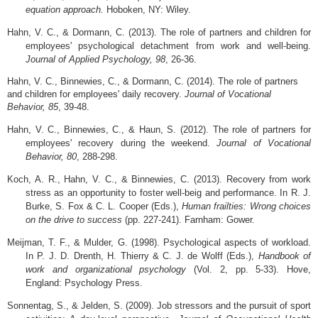
equation approach.
Hoboken, NY: Wiley.
Hahn, V. C., & Dormann, C. (2013). The role of partners and children for
employees' psychological detachment from work and well-being.
Journal of Applied Psychology, 98
, 26-36.
Hahn, V. C., Binnewies, C., & Dormann, C. (2014). The role of partners
and children for employees' daily recovery.
Journal of Vocational
Behavior, 85
, 39-48.
Hahn, V. C., Binnewies, C., & Haun, S. (2012). The role of partners for
employees' recovery during the weekend.
Journal of Vocational
Behavior, 80
, 288-298.
Koch, A. R., Hahn, V. C., & Binnewies, C. (2013). Recovery from work
stress as an opportunity to foster well-beig and performance. In R. J.
Burke, S. Fox & C. L. Cooper (Eds.),
Human frailties: Wrong choices
on the drive to success
(pp. 227-241). Farnham: Gower.
Meijman, T. F., & Mulder, G. (1998). Psychological aspects of workload.
In P. J. D. Drenth, H. Thierry & C. J. de Wolff (Eds.),
Handbook of
work and organizational psychology
(Vol. 2, pp. 5-33). Hove,
England: Psychology Press.
Sonnentag, S., & Jelden, S. (2009). Job stressors and the pursuit of sport