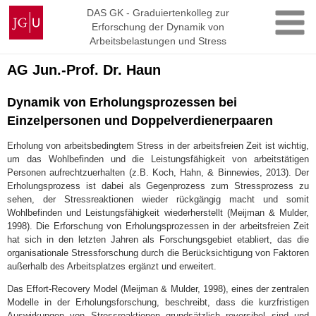
Zum
Johannes
DAS GK - Graduiertenkolleg zur
Inhalt
Erforschung der Dynamik von
Gutenberg-
springen
Arbeitsbelastungen und Stress
Universität
Mainz
AG Jun.-Prof. Dr. Haun
Dynamik von Erholungsprozessen bei
Einzelpersonen und Doppelverdienerpaaren
Erholung von arbeitsbedingtem Stress in der arbeitsfreien Zeit ist wichtig,
um das Wohlbefinden und die Leistungsfähigkeit von arbeitstätigen
Personen aufrechtzuerhalten (z.B. Koch, Hahn, & Binnewies, 2013). Der
Erholungsprozess ist dabei als Gegenprozess zum Stressprozess zu
sehen, der Stressreaktionen wieder rückgängig macht und somit
Wohlbefinden und Leistungsfähigkeit wiederherstellt (Meijman & Mulder,
1998). Die Erforschung von Erholungsprozessen in der arbeitsfreien Zeit
hat sich in den letzten Jahren als Forschungsgebiet etabliert, das die
organisationale Stressforschung durch die Berücksichtigung von Faktoren
außerhalb des Arbeitsplatzes ergänzt und erweitert.
Das Effort-Recovery Model (Meijman & Mulder, 1998), eines der zentralen
Modelle in der Erholungsforschung, beschreibt, dass die kurzfristigen
Auswirkungen von Stressreaktionen grundsätzlich reversibel sind und